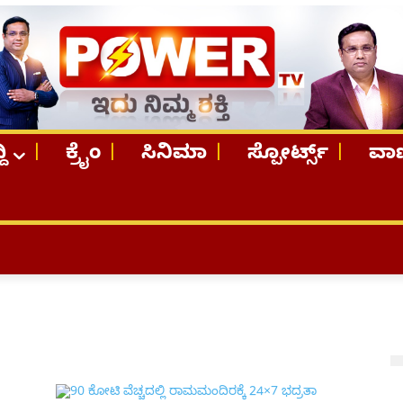
ದಿ
ಕ್ರೈಂ
ಸಿನಿಮಾ
ಸ್ಪೋರ್ಟ್ಸ್
ವಾಣ