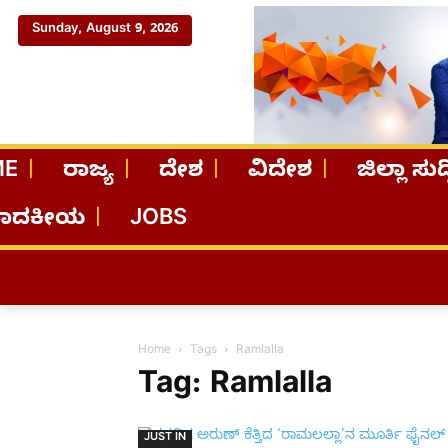
Sunday, August 9, 2026
ME
ರಾಜ್ಯ
ದೇಶ
ವಿದೇಶ
ಜಿಲ್ಲಾ ಸುದ್
ಪಾದಕೀಯ
JOBS
Home
Tags
Ramlalla
Tag: Ramlalla
JUST IN