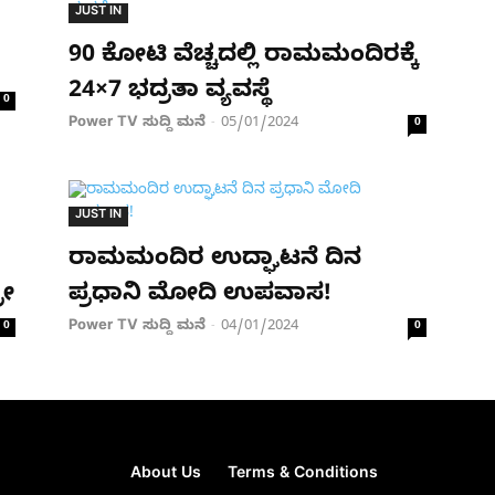
JUST IN
90 ಕೋಟಿ ವೆಚ್ಚದಲ್ಲಿ ರಾಮಮಂದಿರಕ್ಕೆ
24×7 ಭದ್ರತಾ ವ್ಯವಸ್ಥೆ
0
Power TV ಸುದ್ದಿ ಮನೆ
05/01/2024
-
0
JUST IN
ರಾಮಮಂದಿರ ಉದ್ಘಾಟನೆ ದಿನ
ರೀ
ಪ್ರಧಾನಿ ಮೋದಿ ಉಪವಾಸ!
Power TV ಸುದ್ದಿ ಮನೆ
04/01/2024
0
-
0
About Us
Terms & Conditions