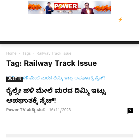
ರವಾಹ ಸಂತ್ರಸ್ತರಿಗೆ ನೆರವು: ‘ಟುಗೆದರ್ ಫಾರ್ ಅಸ್ಸಾಂ’ ಅಭಿಯಾನ
ನ್ಯೂಸ್ ಕ
Home
Tags
Railway Track Issue
Tag: Railway Track Issue
JUST IN
ರೈಲ್ವೇ ಹಳಿ ಮೇಲೆ ಮರದ ದಿಮ್ಮಿ ಇಟ್ಟು
ಅಪಘಾತಕ್ಕೆ ಸ್ಕೆಚ್​!
Power TV ಸುದ್ದಿ ಮನೆ
16/11/2023
-
0