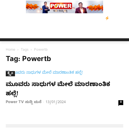
 ಡೇವಿಡ್‌ ಡಿಸೋಜಾ ಕೊಲೆ ಕೇಸ್;‌ ಆರೋಪಿ ಕಾಲಿಗೆ ಗುಂಡೇಟು
ಬೆಂಗಳೂರಿನಿ
Home
Tags
Powertb
Tag: Powertb
ಕ್ರೈಂ
ಮೂವರು ಸಾಧುಗಳ ಮೇಲೆ ಮಾರಣಾಂತಿಕ
ಹಲ್ಲೆ!
Power TV ಸುದ್ದಿ ಮನೆ
13/01/2024
-
0