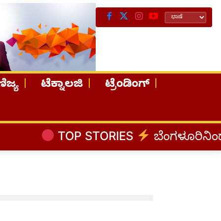
ಿಜ್ಯ
ಟೆಕ್ನಾಲಜಿ
ಟ್ರೆಂಡಿಂಗ್
TOP STORIES
ಬೆಂಗಳೂರಿನಿಂದ ಅಸ್