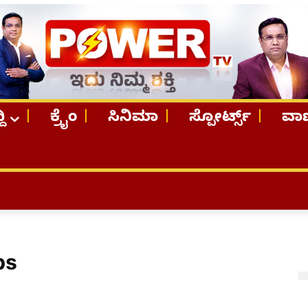
ದಿ
ಕ್ರೈಂ
ಸಿನಿಮಾ
ಸ್ಪೋರ್ಟ್ಸ್
ವಾಣ
bs