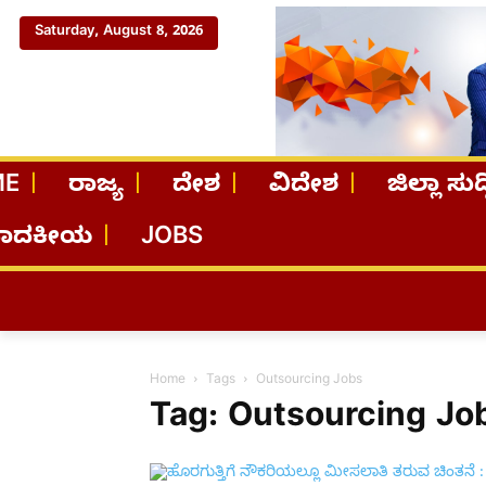
Saturday, August 8, 2026
ME
ರಾಜ್ಯ
ದೇಶ
ವಿದೇಶ
ಜಿಲ್ಲಾ ಸುದ್
ಪಾದಕೀಯ
JOBS
Home
Tags
Outsourcing Jobs
Tag: Outsourcing Jo