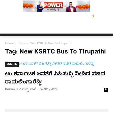
ಡೇವಿಡ್‌ ಡಿಸೋಜಾ ಕೊಲೆ ಕೇಸ್;‌ ಆರೋಪಿ ಕಾಲಿಗೆ ಗುಂಡೇಟು
ಬೆಂಗಳೂರಿನಿಂ
Home
Tags
New KSRTC Bus To Tirupathi
Tag: New KSRTC Bus To Tirupathi
JUST IN
ಉ.ಕರ್ನಾಟಕ ಜನತೆಗೆ ಸಿಹಿಸುದ್ದಿ ನೀಡಿದ ಸಚಿವ
ರಾಮಲಿಂಗಾರೆಡ್ಡಿ!
Power TV ಸುದ್ದಿ ಮನೆ
09/01/2024
-
0