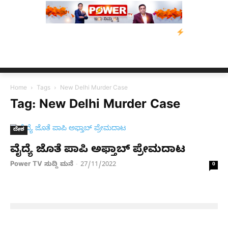
ವಿಡ್‌ ಡಿಸೋಜಾ ಕೊಲೆ ಕೇಸ್;‌ ಆರೋಪಿ ಕಾಲಿಗೆ ಗುಂಡೇಟು
ಬೆಂಗಳೂರಿನಿಂದ 
Home
Tags
New Delhi Murder Case
Tag: New Delhi Murder Case
ದೇಶ
ವೈದ್ಯೆ ಜೊತೆ ಪಾಪಿ ಅಫ್ತಾಬ್​​ ಪ್ರೇಮದಾಟ
Power TV ಸುದ್ದಿ ಮನೆ
27/11/2022
-
0