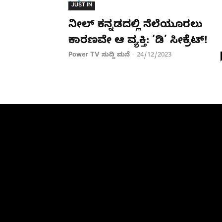
JUST IN
ನೀಲ್ ಕನ್ನಡದಲ್ಲಿ ನೆಲೆಯೂರಲು
ಕಾರಣವೇ ಆ ವ್ಯಕ್ತಿ: ‘ಡಿ’ ಸೀಕ್ರೆಟ್!
Power TV ಸುದ್ದಿ ಮನೆ
24/12/2023
-