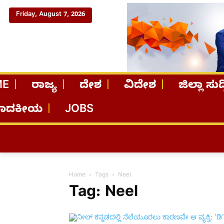
Friday, August 7, 2026
ME
ರಾಜ್ಯ
ದೇಶ
ವಿದೇಶ
ಜಿಲ್ಲಾ ಸುದ್
ಪಾದಕೀಯ
JOBS
Home
Tags
Neel
Tag: Neel