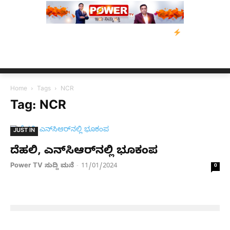
: ಕುಮಾರಸ್ವಾಮಿ ಮನವಿ; ಸರ್ಕಾರಕ್ಕೆ 10 ದಿನಗಳ ಗಡುವು
ಬೀರೇನ್ ಸಿಂಗ್ 
Home
Tags
NCR
Tag: NCR
JUST IN
ದೆಹಲಿ, ಎನ್​ಸಿಆರ್​ನಲ್ಲಿ ಭೂಕಂಪ
Power TV ಸುದ್ದಿ ಮನೆ
11/01/2024
-
0