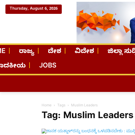
Thursday, August 6, 2026
ME
ರಾಜ್ಯ
ದೇಶ
ವಿದೇಶ
ಜಿಲ್ಲಾ ಸುದ್
ಪಾದಕೀಯ
JOBS
Home
Tags
Muslim Leaders
Tag: Muslim Leaders