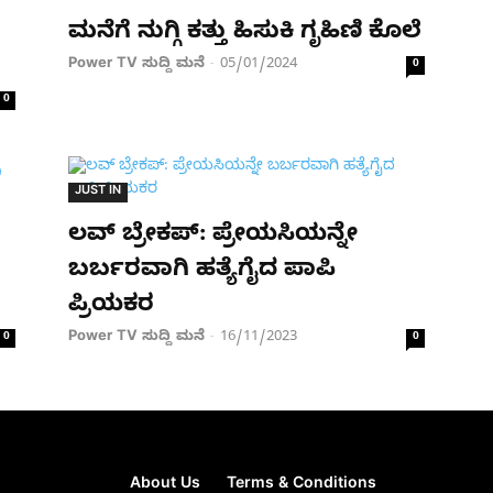
ಮನೆಗೆ ನುಗ್ಗಿ ಕತ್ತು ಹಿಸುಕಿ ಗೃಹಿಣಿ ಕೊಲೆ
Power TV ಸುದ್ದಿ ಮನೆ
05/01/2024
-
0
0
JUST IN
ಲವ್ ಬ್ರೇಕಪ್: ಪ್ರೇಯಸಿಯನ್ನೇ
ಬರ್ಬರವಾಗಿ ಹತ್ಯೆಗೈದ ಪಾಪಿ
ಪ್ರಿಯಕರ
Power TV ಸುದ್ದಿ ಮನೆ
16/11/2023
0
-
0
About Us
Terms & Conditions