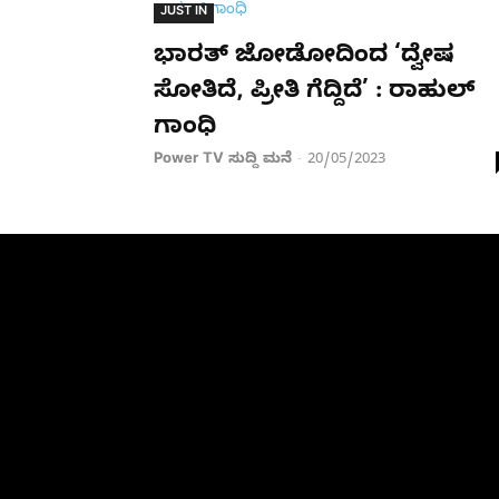
JUST IN
ಭಾರತ್ ಜೋಡೋದಿಂದ ‘ದ್ವೇಷ
ಸೋತಿದೆ, ಪ್ರೀತಿ ಗೆದ್ದಿದೆ’ : ರಾಹುಲ್
ಗಾಂಧಿ
Power TV ಸುದ್ದಿ ಮನೆ
20/05/2023
-