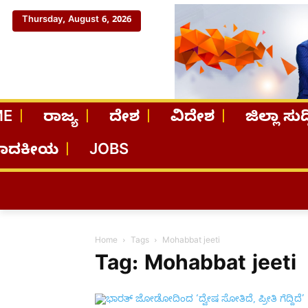
Thursday, August 6, 2026
ME
ರಾಜ್ಯ
ದೇಶ
ವಿದೇಶ
ಜಿಲ್ಲಾ ಸುದ್
ಪಾದಕೀಯ
JOBS
Home
Tags
Mohabbat jeeti
Tag: Mohabbat jeeti