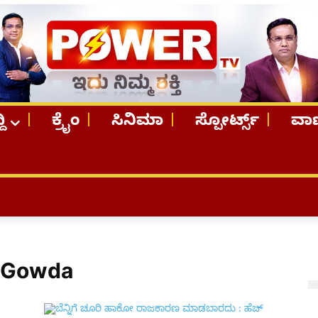
ದಿ
ಕ್ರೈಂ
ಸಿನಿಮಾ
ಸ್ಪೋರ್ಟ್ಸ್
ವಾಣ
a Gowda