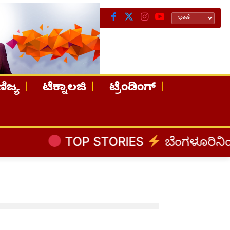
ಿಜ್ಯ
ಟೆಕ್ನಾಲಜಿ
ಟ್ರೆಂಡಿಂಗ್
TOP STORIES
ಬೆಂಗಳೂರಿನಿಂದ ಅಸ