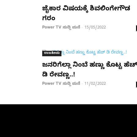
ಜೈಕಾರ ವಿಷಯಕ್ಕೆ ಶಿವಲಿಂಗೇಗೌಡ
ಗರಂ
Power TV ಸುದ್ದಿ ಮನೆ
15/05/2022
-
ರಾಜಕೀಯ
ಜನರಿಗೆಲ್ಲಾ ನಿಂಬೆ ಹಣ್ಣು ಕೊಟ್ಟ ಹೆಚ್​
ಡಿ ರೇವಣ್ಣ..!
Power TV ಸುದ್ದಿ ಮನೆ
11/02/2022
-