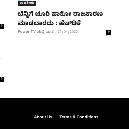
ರಾಜಕೀಯ
ಬೆನ್ನಿಗೆ ಚೂರಿ ಹಾಕೋ ರಾಜಕಾರಣ
‌ಮಾಡಬಾರದು : ಹೆಚ್​​ಡಿಕೆ
0
Power TV ಸುದ್ದಿ ಮನೆ
21/04/2022
-
0
​
0
About Us
Terms & Conditions