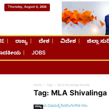
Thursday, August 6, 2026
ME
ರಾಜ್ಯ
ದೇಶ
ವಿದೇಶ
ಜಿಲ್ಲಾ ಸುದ್
ಪಾದಕೀಯ
JOBS
Home
Tags
MLA Shivalinga Gowda
Tag: MLA Shivaling
ರಾಜ್ಯ