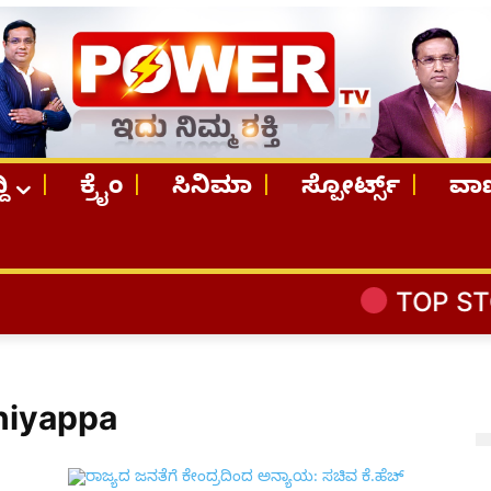
ದಿ
ಕ್ರೈಂ
ಸಿನಿಮಾ
ಸ್ಪೋರ್ಟ್ಸ್
ವಾಣ
TOP STORIE
niyappa