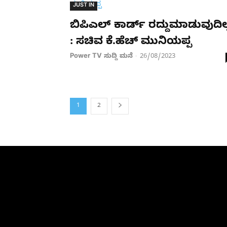
JUST IN
ಬಿಪಿಎಲ್​ ಕಾರ್ಡ್​ ರದ್ದುಮಾಡುವುದಿಲ್
: ಸಚಿವ ಕೆ.ಹೆಚ್​ ಮುನಿಯಪ್ಪ
Power TV ಸುದ್ದಿ ಮನೆ
26/08/2023
-
1
2