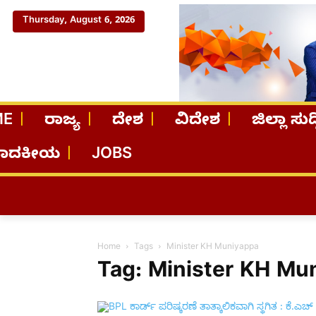
Thursday, August 6, 2026
ME
ರಾಜ್ಯ
ದೇಶ
ವಿದೇಶ
ಜಿಲ್ಲಾ ಸುದ್
ಪಾದಕೀಯ
JOBS
Home
Tags
Minister KH Muniyappa
Tag: Minister KH Mu