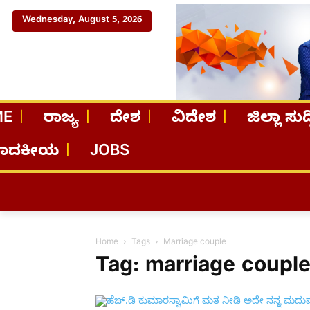
Wednesday, August 5, 2026
ME
ರಾಜ್ಯ
ದೇಶ
ವಿದೇಶ
ಜಿಲ್ಲಾ ಸುದ್
ಪಾದಕೀಯ
JOBS
Home
Tags
Marriage couple
Tag: marriage coupl