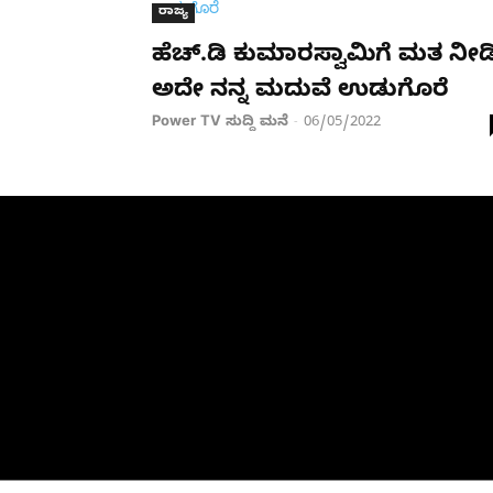
ರಾಜ್ಯ
ಹೆಚ್​​.ಡಿ ಕುಮಾರಸ್ವಾಮಿಗೆ ಮತ ನೀಡ
ಅದೇ ನನ್ನ ಮದುವೆ ಉಡುಗೊರೆ
Power TV ಸುದ್ದಿ ಮನೆ
06/05/2022
-