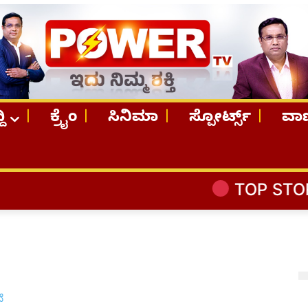
ದಿ
ಕ್ರೈಂ
ಸಿನಿಮಾ
ಸ್ಪೋರ್ಟ್ಸ್
ವಾಣ
TOP STORI
e