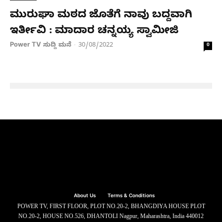
ಮುರುಘಾ ಮಠದ ಜೊತೆಗೆ ನಾವು ಬದ್ದವಾಗಿ
ಇರ್ತೀವಿ : ಮಾದಾರ ಚನ್ನಯ್ಯ ಸ್ವಾಮೀಜಿ
Power TV ಸುದ್ದಿ ಮನೆ
30/08/2022
-
0
About Us
Terms & Conditions
POWER TV, FIRST FLOOR, PLOT NO.20-2, BHANGDIYA HOUSE PLOT
NO.20-2, HOUSE NO.526, DHANTOLI Nagpur, Maharashtra, India 440012