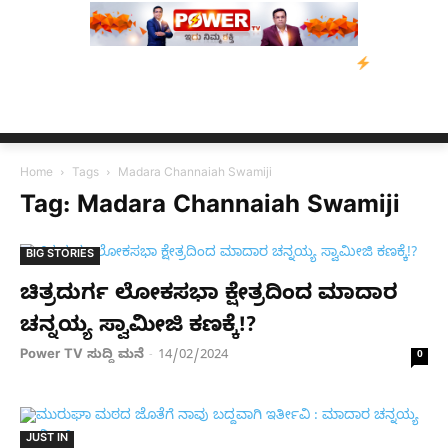
ೇವಿಡ್‌ ಡಿಸೋಜಾ ಕೊಲೆ ಕೇಸ್;‌ ಆರೋಪಿ ಕಾಲಿಗೆ ಗುಂಡೇಟು
ಬೆಂಗಳೂರಿನಿಂದ
Home
Tags
Madara Channaiah Swamiji
Tag: Madara Channaiah Swamiji
BIG STORIES
ಚಿತ್ರದುರ್ಗ ಲೋಕಸಭಾ ಕ್ಷೇತ್ರದಿಂದ ಮಾದಾರ
ಚನ್ನಯ್ಯ ಸ್ವಾಮೀಜಿ ಕಣಕ್ಕೆ!?
Power TV ಸುದ್ದಿ ಮನೆ
14/02/2024
-
0
JUST IN