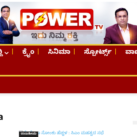
ದಿ
ಕ್ರೈಂ
ಸಿನಿಮಾ
ಸ್ಪೋರ್ಟ್ಸ್
ವಾಣ
a
ರಾಜಕೀಯ