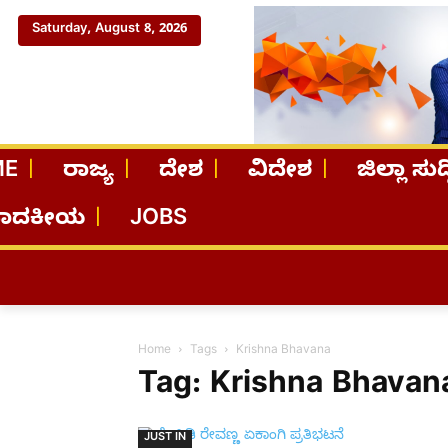
Saturday, August 8, 2026
ME
ರಾಜ್ಯ
ದೇಶ
ವಿದೇಶ
ಜಿಲ್ಲಾ ಸುದ್
ಪಾದಕೀಯ
JOBS
Home
Tags
Krishna Bhavana
Tag: Krishna Bhavan
JUST IN