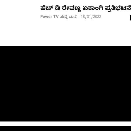
ಹೆಚ್​​ ಡಿ ರೇವಣ್ಣ ಏಕಾಂಗಿ ಪ್ರತಿಭಟನೆ
Power TV ಸುದ್ದಿ ಮನೆ
18/01/2022
-