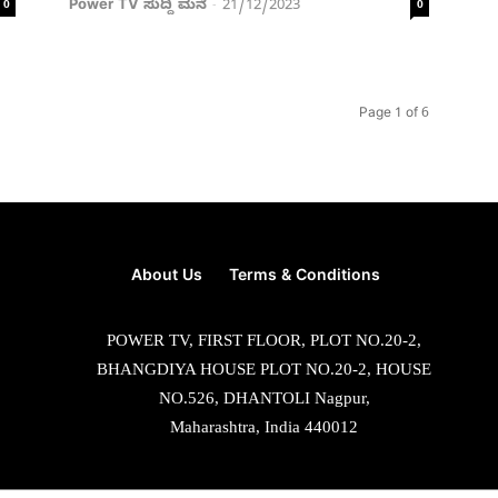
Power TV ಸುದ್ದಿ ಮನೆ
21/12/2023
0
-
0
Page 1 of 6
About Us
Terms & Conditions
POWER TV, FIRST FLOOR, PLOT NO.20-2,
BHANGDIYA HOUSE PLOT NO.20-2, HOUSE
NO.526, DHANTOLI Nagpur,
Maharashtra, India 440012