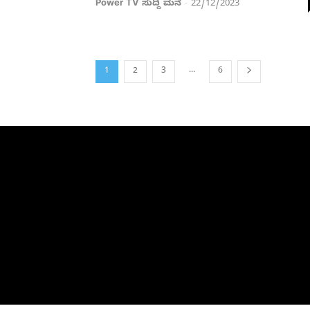
Power TV ಸುದ್ದಿ ಮನೆ
22/12/2023
-
...
1
2
3
6