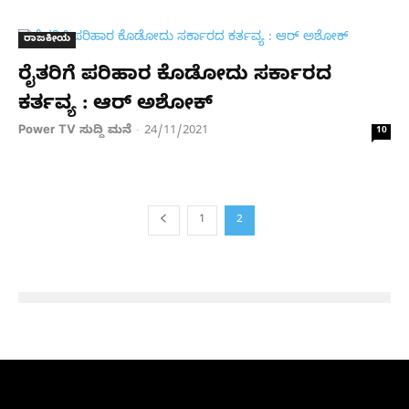
ರಾಜಕೀಯ
ರೈತರಿಗೆ ಪರಿಹಾರ ಕೊಡೋದು ಸರ್ಕಾರದ
ಕರ್ತವ್ಯ : ಆರ್ ಅಶೋಕ್
Power TV ಸುದ್ದಿ ಮನೆ
24/11/2021
-
10
1
2