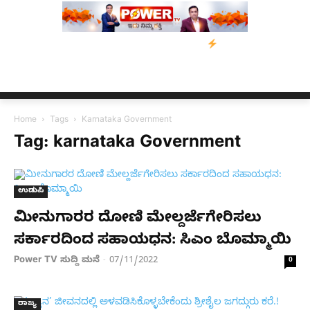
ಿಗೆ ನೆರವು: ‘ಟುಗೆದರ್ ಫಾರ್ ಅಸ್ಸಾಂ’ ಅಭಿಯಾನ
ನ್ಯೂಸ್ ಕಾರ್ಪ್‌ಗೆ ಎಐಯಿಂದ
Home
Tags
Karnataka Government
Tag: karnataka Government
ಉಡುಪಿ
ಮೀನುಗಾರರ ದೋಣಿ ಮೇಲ್ದರ್ಜೆಗೇರಿಸಲು
ಸರ್ಕಾರದಿಂದ ಸಹಾಯಧನ: ಸಿಎಂ ಬೊಮ್ಮಾಯಿ
Power TV ಸುದ್ದಿ ಮನೆ
07/11/2022
-
0
ರಾಜ್ಯ