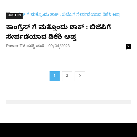
JUST IN
ಕಾಂಗ್ರೆಸ್ ಗೆ ಮತ್ತೊಂದು ಶಾಕ್ : ಬಿಜೆಪಿಗೆ
ಸೇರ್ಪಡೆಯಾದ ಡಿಕೆಶಿ ಆಪ್ತ
Power TV ಸುದ್ದಿ ಮನೆ
09/04/2023
-
0
1
2