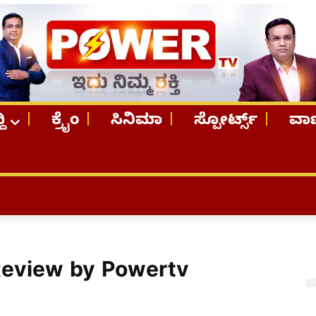
ದಿ
ಕ್ರೈಂ
ಸಿನಿಮಾ
ಸ್ಪೋರ್ಟ್ಸ್
ವಾಣ
Review by Powertv