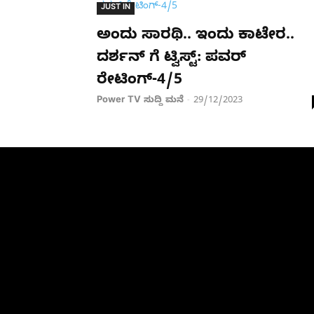
JUST IN
ಅಂದು ಸಾರಥಿ.. ಇಂದು ಕಾಟೇರ..
ದರ್ಶನ್​ ಗೆ ಟ್ವಿಸ್ಟ್​: ಪವರ್​
ರೇಟಿಂಗ್-4/5
Power TV ಸುದ್ದಿ ಮನೆ
29/12/2023
-