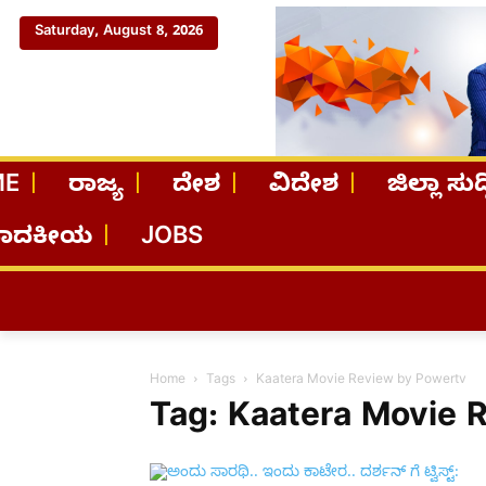
Saturday, August 8, 2026
ME
ರಾಜ್ಯ
ದೇಶ
ವಿದೇಶ
ಜಿಲ್ಲಾ ಸುದ್
ಪಾದಕೀಯ
JOBS
Home
Tags
Kaatera Movie Review by Powertv
Tag: Kaatera Movie 