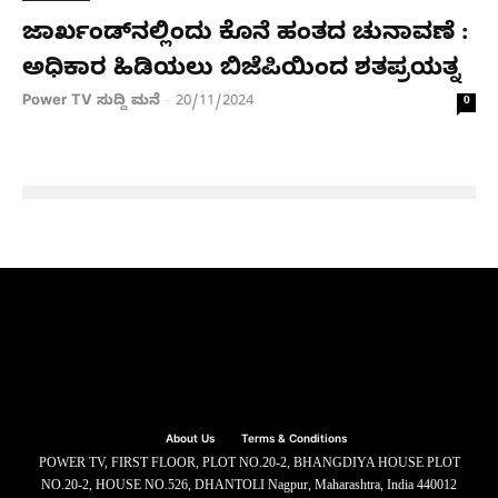
ಜಾರ್ಖಂಡ್​​ನಲ್ಲಿಂದು ಕೊನೆ ಹಂತದ ಚುನಾವಣೆ :
ಅಧಿಕಾರ ಹಿಡಿಯಲು ಬಿಜೆಪಿಯಿಂದ ಶತಪ್ರಯತ್ನ
Power TV ಸುದ್ದಿ ಮನೆ
20/11/2024
-
0
About Us
Terms & Conditions
POWER TV, FIRST FLOOR, PLOT NO.20-2, BHANGDIYA HOUSE PLOT
NO.20-2, HOUSE NO.526, DHANTOLI Nagpur, Maharashtra, India 440012