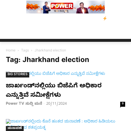
ವಿಡ್‌ ಡಿಸೋಜಾ ಕೊಲೆ ಕೇಸ್;‌ ಆರೋಪಿ ಕಾಲಿಗೆ ಗುಂಡೇಟು
ಬೆಂಗಳೂರಿನಿಂದ 
Home
Tags
Jharkhand election
Tag: Jharkhand election
BIG STORIES
ಜಾರ್ಖಂಡ್​​ನಲ್ಲಿಯು ಬಿಜೆಪಿಗೆ ಅಧಿಕಾರ
ಎನ್ನುತ್ತಿವೆ ಸಮೀಕ್ಷೆಗಳು
Power TV ಸುದ್ದಿ ಮನೆ
20/11/2024
-
0
ಚುನಾವಣೆ