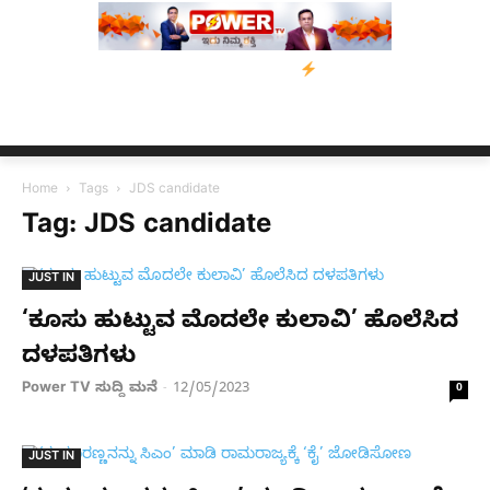
ನೆರವು: ‘ಟುಗೆದರ್ ಫಾರ್ ಅಸ್ಸಾಂ’ ಅಭಿಯಾನ
ನ್ಯೂಸ್ ಕಾರ್ಪ್‌ಗೆ ಎಐಯಿಂದ ಸಂ
Home
Tags
JDS candidate
Tag: JDS candidate
JUST IN
‘ಕೂಸು ಹುಟ್ಟುವ ಮೊದಲೇ ಕುಲಾವಿ’ ಹೊಲೆಸಿದ
ದಳಪತಿಗಳು
Power TV ಸುದ್ದಿ ಮನೆ
12/05/2023
-
0
JUST IN