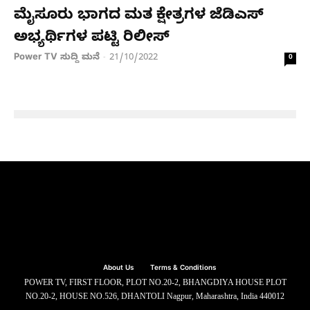
ಮೈಸೂರು ಭಾಗದ ಮತ ಕ್ಷೇತ್ರಗಳ ಜೆಡಿಎಸ್​​
ಅಭ್ಯರ್ಥಿಗಳ ಪಟ್ಟಿ ರಿಲೀಸ್​
Power TV ಸುದ್ದಿ ಮನೆ
21/10/2022
-
0
About Us
Terms & Conditions
POWER TV, FIRST FLOOR, PLOT NO.20-2, BHANGDIYA HOUSE PLOT
NO.20-2, HOUSE NO.526, DHANTOLI Nagpur, Maharashtra, India 440012