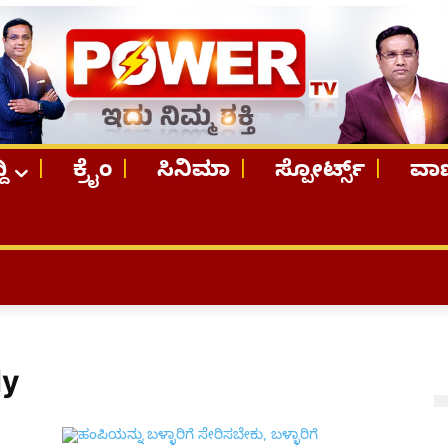
ದಿ
ಕ್ರೈಂ
ಸಿನಿಮಾ
ಸ್ಪೋರ್ಟ್ಸ್
ವಾಣ
dy