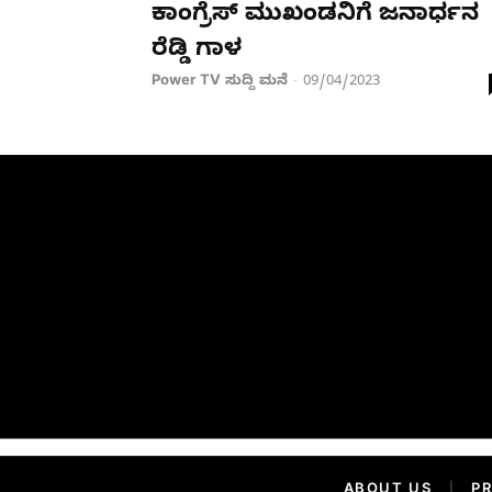
ಕಾಂಗ್ರೆಸ್ ಮುಖಂಡನಿಗೆ ಜನಾರ್ಧನ
ರೆಡ್ಡಿ ಗಾಳ
Power TV ಸುದ್ದಿ ಮನೆ
09/04/2023
-
ABOUT US
|
PR