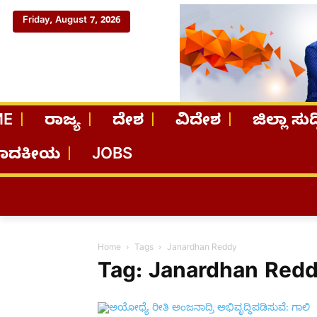
Friday, August 7, 2026
ME
ರಾಜ್ಯ
ದೇಶ
ವಿದೇಶ
ಜಿಲ್ಲಾ ಸುದ್
ಪಾದಕೀಯ
JOBS
Home
Tags
Janardhan Reddy
Tag: Janardhan Red