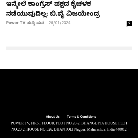
ಇನ್ಮೇಲೆ ಕಾಂಗ್ರೆಸ್​ ಪಕ್ಷದ ಕೈಚಳಕ
ನಡೆಯುವುದಿಲ್ಲ: ಬಿ.ವೈ ವಿಜಯೇಂದ್ರ
Power TV ಸುದ್ದಿ ಮನೆ
26/01/2024
-
0
About Us
Terms & Conditions
POWER TV, FIRST FLOOR, PLOT NO.20-2, BHANGDIYA HOUSE PLOT
NO.20-2, HOUSE NO.526, DHANTOLI Nagpur, Maharashtra, India 440012