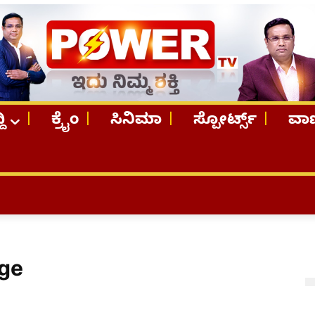
ದಿ
ಕ್ರೈಂ
ಸಿನಿಮಾ
ಸ್ಪೋರ್ಟ್ಸ್
ವಾಣ
age