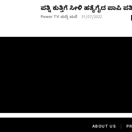
ಪತ್ನಿ ಕುತ್ತಿಗೆ ಸೀಳಿ ಹತ್ಯೆಗೈದ ಪಾಪಿ ಪತ
Power TV ಸುದ್ದಿ ಮನೆ
31/07/2022
-
ABOUT US
|
PR