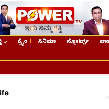
ದಿ
ಕ್ರೈಂ
ಸಿನಿಮಾ
ಸ್ಪೋರ್ಟ್ಸ್
ವಾಣ
ife