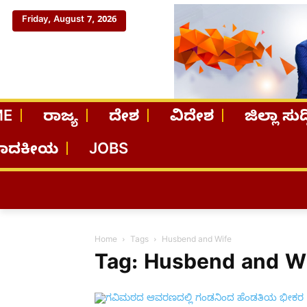
Friday, August 7, 2026
ME
ರಾಜ್ಯ
ದೇಶ
ವಿದೇಶ
ಜಿಲ್ಲಾ ಸುದ್
ಪಾದಕೀಯ
JOBS
Home
Tags
Husbend and Wife
Tag: Husbend and W