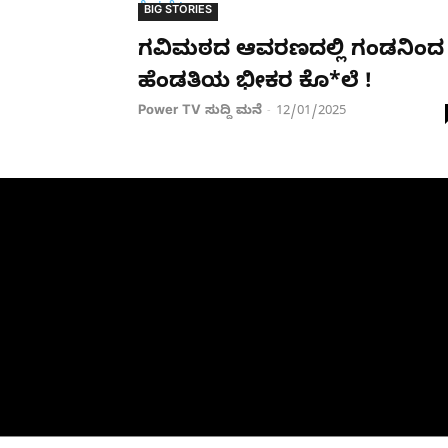
BIG STORIES
ಗವಿಮಠದ ಆವರಣದಲ್ಲಿ ಗಂಡನಿಂದ
ಹೆಂಡತಿಯ ಭೀಕರ ಕೊ*ಲೆ !
Power TV ಸುದ್ದಿ ಮನೆ
12/01/2025
-