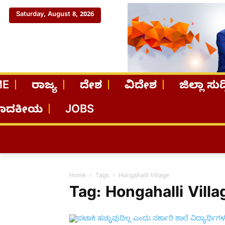
Saturday, August 8, 2026
ME
ರಾಜ್ಯ
ದೇಶ
ವಿದೇಶ
ಜಿಲ್ಲಾ ಸುದ್
ಪಾದಕೀಯ
JOBS
Home
Tags
Hongahalli Village
Tag: Hongahalli Villa