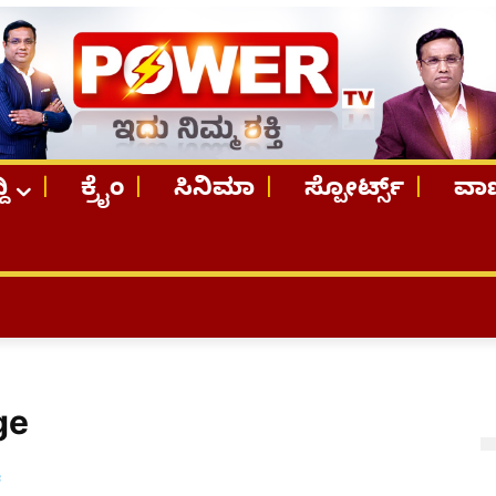
ದಿ
ಕ್ರೈಂ
ಸಿನಿಮಾ
ಸ್ಪೋರ್ಟ್ಸ್
ವಾಣ
ge