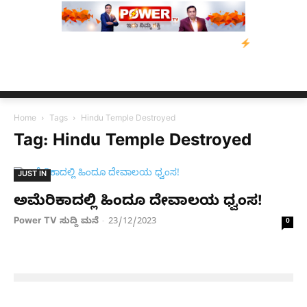
 ಸಂತ್ರಸ್ತರಿಗೆ ನೆರವು: ‘ಟುಗೆದರ್ ಫಾರ್ ಅಸ್ಸಾಂ’ ಅಭಿಯಾನ
ನ್ಯೂಸ್ ಕಾರ್ಪ್
Home
Tags
Hindu Temple Destroyed
Tag: Hindu Temple Destroyed
JUST IN
ಅಮೆರಿಕಾದಲ್ಲಿ ಹಿಂದೂ ದೇವಾಲಯ ಧ್ವಂಸ!
Power TV ಸುದ್ದಿ ಮನೆ
23/12/2023
-
0