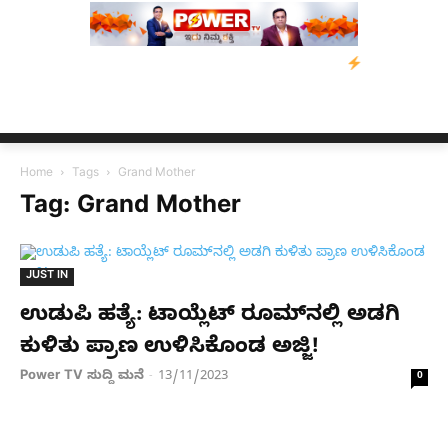
ವಿಡ್‌ ಡಿಸೋಜಾ ಕೊಲೆ ಕೇಸ್;‌ ಆರೋಪಿ ಕಾಲಿಗೆ ಗುಂಡೇಟು
ಬೆಂಗಳೂರಿನಿಂದ 
Home
Tags
Grand Mother
Tag: Grand Mother
JUST IN
ಉಡುಪಿ ಹತ್ಯೆ: ಟಾಯ್ಲೆಟ್​ ರೂಮ್​​ನಲ್ಲಿ ಅಡಗಿ
ಕುಳಿತು ಪ್ರಾಣ ಉಳಿಸಿಕೊಂಡ ಅಜ್ಜಿ!
Power TV ಸುದ್ದಿ ಮನೆ
13/11/2023
-
0