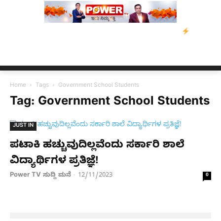
 ಡೇವಿಡ್‌ ಡಿಸೋಜಾ ಕೊಲೆ ಕೇಸ್;‌ ಆರೋಪಿ ಕಾಲಿಗೆ ಗುಂಡೇಟು
ಬೆಂಗಳೂರಿನಿ
Home
Tags
Government School Students
Tag: Government School Students
JUST IN
ಪಟಾಕಿ ಹಚ್ಚುವುದಿಲ್ಲವೆಂದು ಸರ್ಕಾರಿ ಶಾಲೆ
ವಿದ್ಯಾರ್ಥಿಗಳ ಪ್ರತಿಜ್ಞೆ!
Power TV ಸುದ್ದಿ ಮನೆ
12/11/2023
-
0