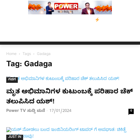
ರಿಗೆ ನೆರವು: ‘ಟುಗೆದರ್ ಫಾರ್ ಅಸ್ಸಾಂ’ ಅಭಿಯಾನ
ನ್ಯೂಸ್ ಕಾರ್ಪ್‌ಗೆ ಎಐಯಿಂ
Home
Tags
Gadaga
Tag: Gadaga
ಗದಗ
ಮೃತ ಅಭಿಮಾನಿಗಳ ಕುಟುಂಬಕ್ಕೆ ಪರಿಹಾರ ಚೆಕ್​
ತಲುಪಿಸಿದ ಯಶ್​!
Power TV ಸುದ್ದಿ ಮನೆ
17/01/2024
-
0
JUST IN