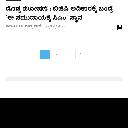
ದೊಡ್ಡ ಘೋಷಣೆ : ಬಿಜೆಪಿ ಅಧಿಕಾರಕ್ಕೆ ಬಂದ್ರೆ
‘ಈ ಸಮುದಾಯಕ್ಕೆ ಸಿಎಂ’ ಸ್ಥಾನ
Power TV ಸುದ್ದಿ ಮನೆ
22/04/2023
-
0
1
2
3