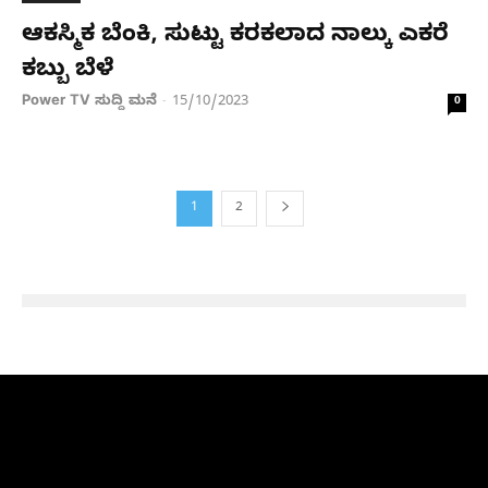
ಆಕಸ್ಮಿಕ ಬೆಂಕಿ, ಸುಟ್ಟು ಕರಕಲಾದ ನಾಲ್ಕು ಎಕರೆ
ಕಬ್ಬು ಬೆಳೆ
Power TV ಸುದ್ದಿ ಮನೆ
15/10/2023
-
0
1
2