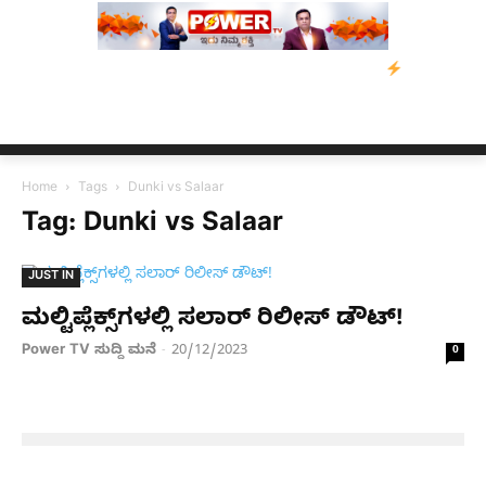
ೇವಿಡ್‌ ಡಿಸೋಜಾ ಕೊಲೆ ಕೇಸ್;‌ ಆರೋಪಿ ಕಾಲಿಗೆ ಗುಂಡೇಟು
ಬೆಂಗಳೂರಿನಿಂದ
Home
Tags
Dunki vs Salaar
Tag: Dunki vs Salaar
JUST IN
ಮಲ್ಟಿಪ್ಲೆಕ್ಸ್​ಗಳಲ್ಲಿ ಸಲಾರ್​ ರಿಲೀಸ್​ ಡೌಟ್​!
Power TV ಸುದ್ದಿ ಮನೆ
20/12/2023
-
0