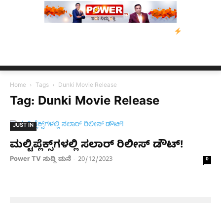
 ಸಂತ್ರಸ್ತರಿಗೆ ನೆರವು: ‘ಟುಗೆದರ್ ಫಾರ್ ಅಸ್ಸಾಂ’ ಅಭಿಯಾನ
ನ್ಯೂಸ್ ಕಾರ್ಪ
Home
Tags
Dunki Movie Release
Tag: Dunki Movie Release
JUST IN
ಮಲ್ಟಿಪ್ಲೆಕ್ಸ್​ಗಳಲ್ಲಿ ಸಲಾರ್​ ರಿಲೀಸ್​ ಡೌಟ್​!
Power TV ಸುದ್ದಿ ಮನೆ
20/12/2023
-
0