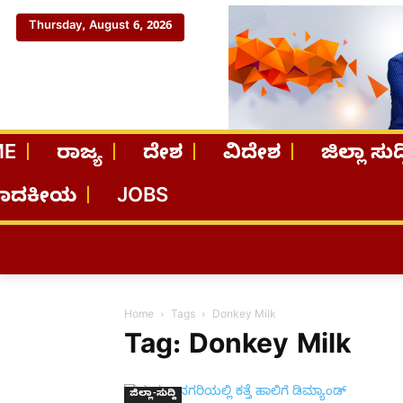
Thursday, August 6, 2026
ME
ರಾಜ್ಯ
ದೇಶ
ವಿದೇಶ
ಜಿಲ್ಲಾ ಸುದ್
ಪಾದಕೀಯ
JOBS
Home
Tags
Donkey Milk
Tag: Donkey Milk
ಜಿಲ್ಲಾ-ಸುದ್ದಿ