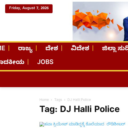
Friday, August 7, 2026
ME
ರಾಜ್ಯ
ದೇಶ
ವಿದೇಶ
ಜಿಲ್ಲಾ ಸುದ್
ಪಾದಕೀಯ
JOBS
Home
Tags
DJ Halli Police
Tag: DJ Halli Police