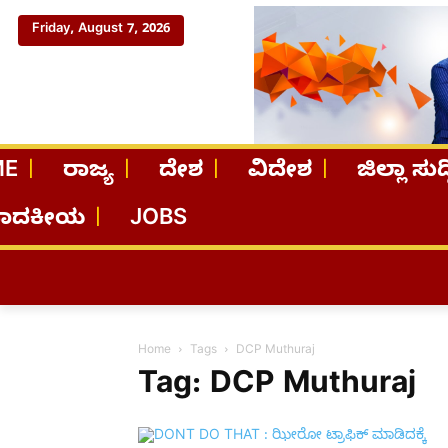
Friday, August 7, 2026
ME
ರಾಜ್ಯ
ದೇಶ
ವಿದೇಶ
ಜಿಲ್ಲಾ ಸುದ್
ಪಾದಕೀಯ
JOBS
Home
Tags
DCP Muthuraj
Tag: DCP Muthuraj