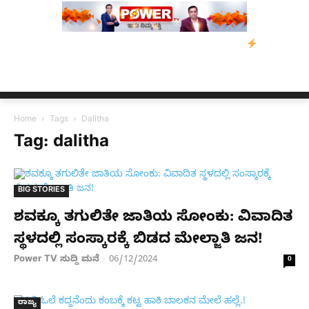
ಹ ಸಂತ್ರಸ್ತರಿಗೆ ನೆರವು: ‘ಟುಗೆದರ್ ಫಾರ್ ಅಸ್ಸಾಂ’ ಅಭಿಯಾನ
ನ್ಯೂಸ್ ಕಾರ್
Home
Tags
Dalitha
Tag: dalitha
BIG STORIES
ಶವಕ್ಕೂ ತಗುಲಿತೇ ಜಾತಿಯ ಸೋಂಕು: ವಿವಾದಿತ
ಸ್ಥಳದಲ್ಲಿ ಸಂಸ್ಕಾರಕ್ಕೆ ಬಿಡದ ಮೇಲ್ಜಾತಿ ಜನ!
Power TV ಸುದ್ದಿ ಮನೆ
06/12/2024
-
0
ರಾಜ್ಯ