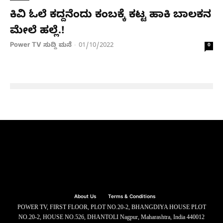
ಕಿವಿ ಓಲೆ ಕದ್ದನೆಂದು ಕಂಬಕ್ಕೆ ಕಟ್ಟ ಹಾಕಿ ಬಾಲಕನ
ಮೇಲೆ ಹಲ್ಲೆ.!
Power TV ಸುದ್ದಿ ಮನೆ
01/10/2022
-
0
About Us
Terms & Conditions
POWER TV, FIRST FLOOR, PLOT NO.20-2, BHANGDIYA HOUSE PLOT
NO.20-2, HOUSE NO.526, DHANTOLI Nagpur, Maharashtra, India 440012