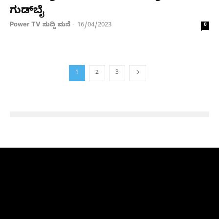
ಗುಡ್‌ಬೈ
Power TV ಸುದ್ದಿ ಮನೆ
16/04/2023
-
0
1
2
3