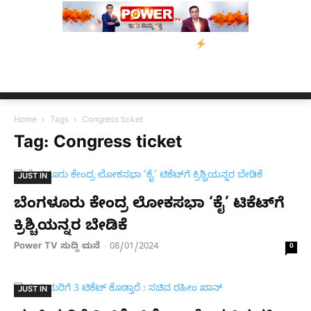
ಾಮಿ ಮನವಿ; ಸರ್ಕಾರಕ್ಕೆ 10 ದಿನಗಳ ಗಡುವು
ಬೀರೇನ್ ಸಿಂಗ್ ಅವರ ಆಡಿಯೋ
Home
Tags
Congress ticket
Tag: Congress ticket
JUST IN
ಬೆಂಗಳೂರು ಕೇಂದ್ರ ಲೋಕಸಭಾ ‘ಕೈ’ ಟಿಕೆಟ್​ಗೆ
ಕ್ರಿಶ್ಚಿಯನ್ನರ ಬೇಡಿಕೆ
Power TV ಸುದ್ದಿ ಮನೆ
08/01/2024
-
0
JUST IN