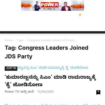
್‌ ಡಿಸೋಜಾ ಕೊಲೆ ಕೇಸ್;‌ ಆರೋಪಿ ಕಾಲಿಗೆ ಗುಂಡೇಟು
ಬೆಂಗಳೂರಿನಿಂದ ಅಸ್
Home
Tags
Congress Leaders Joined JDS Party
Tag: Congress Leaders Joined
JDS Party
JUST IN
‘ಕುಮಾರಣ್ಣನನ್ನು ಸಿಎಂ’ ಮಾಡಿ ರಾಮರಾಜ್ಯಕ್ಕೆ
‘ಕೈ’ ಜೋಡಿಸೋಣ
Power TV ಸುದ್ದಿ ಮನೆ
15/04/2023
-
0