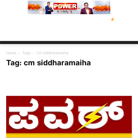
ವಿಡ್‌ ಡಿಸೋಜಾ ಕೊಲೆ ಕೇಸ್;‌ ಆರೋಪಿ ಕಾಲಿಗೆ ಗುಂಡೇಟು
ಬೆಂಗಳೂರಿನಿಂದ 
Home
Tags
Cm siddharamaiha
Tag: cm siddharamaiha