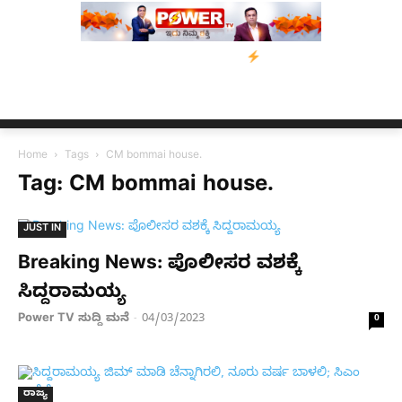
ಾಮಿ ಮನವಿ; ಸರ್ಕಾರಕ್ಕೆ 10 ದಿನಗಳ ಗಡುವು
ಬೀರೇನ್ ಸಿಂಗ್ ಅವರ ಆಡಿಯೋ
Home
Tags
CM bommai house.
Tag: CM bommai house.
JUST IN
Breaking News: ಪೊಲೀಸರ ವಶಕ್ಕೆ
ಸಿದ್ದರಾಮಯ್ಯ
Power TV ಸುದ್ದಿ ಮನೆ
04/03/2023
-
0
ರಾಜ್ಯ