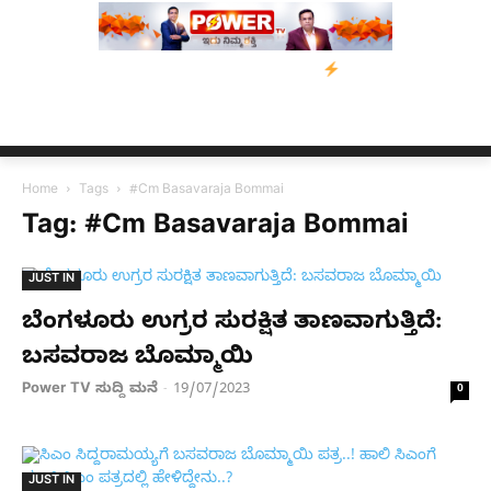
ಗೆ ನೆರವು: ‘ಟುಗೆದರ್ ಫಾರ್ ಅಸ್ಸಾಂ’ ಅಭಿಯಾನ
ನ್ಯೂಸ್ ಕಾರ್ಪ್‌ಗೆ ಎಐಯಿಂದ
Home
Tags
#Cm Basavaraja Bommai
Tag: #Cm Basavaraja Bommai
JUST IN
ಬೆಂಗಳೂರು ಉಗ್ರರ ಸುರಕ್ಷಿತ ತಾಣವಾಗುತ್ತಿದೆ:
ಬಸವರಾಜ ಬೊಮ್ಮಾಯಿ
Power TV ಸುದ್ದಿ ಮನೆ
19/07/2023
-
0
JUST IN