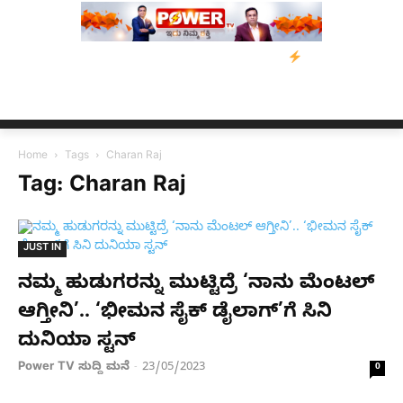
‌ ಡಿಸೋಜಾ ಕೊಲೆ ಕೇಸ್;‌ ಆರೋಪಿ ಕಾಲಿಗೆ ಗುಂಡೇಟು
ಬೆಂಗಳೂರಿನಿಂದ ಅಸ್ಸ
Home
Tags
Charan Raj
Tag: Charan Raj
JUST IN
ನಮ್ಮ ಹುಡುಗರನ್ನು ಮುಟ್ಟಿದ್ರೆ ‘ನಾನು ಮೆಂಟಲ್
ಆಗ್ತೀನಿ’.. ‘ಭೀಮನ ಸೈಕ್ ಡೈಲಾಗ್’ಗೆ ಸಿನಿ
ದುನಿಯಾ ಸ್ಟನ್
Power TV ಸುದ್ದಿ ಮನೆ
23/05/2023
-
0