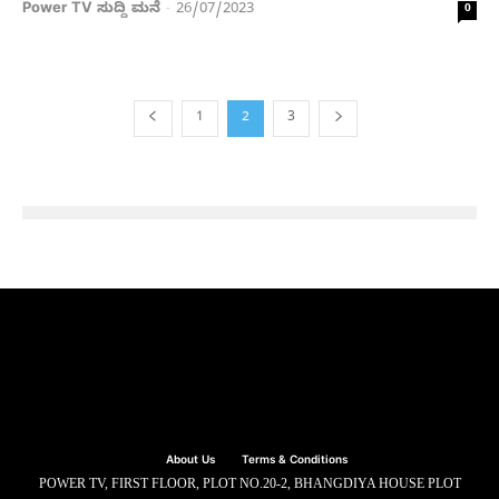
Power TV ಸುದ್ದಿ ಮನೆ
26/07/2023
-
0
1
2
3
About Us
Terms & Conditions
POWER TV, FIRST FLOOR, PLOT NO.20-2, BHANGDIYA HOUSE PLOT