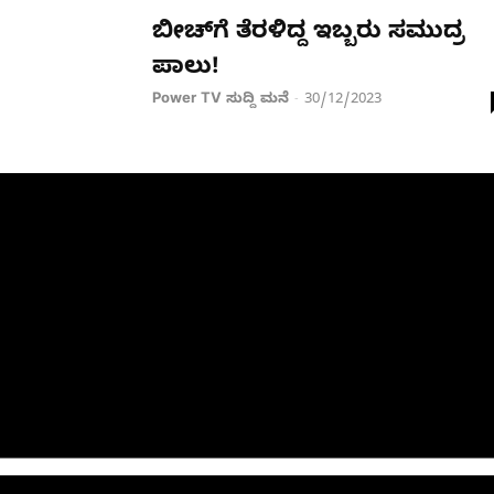
ಬೀಚ್​​ಗೆ ತೆರಳಿದ್ದ ಇಬ್ಬರು ಸಮುದ್ರ
ಪಾಲು!
Power TV ಸುದ್ದಿ ಮನೆ
30/12/2023
-