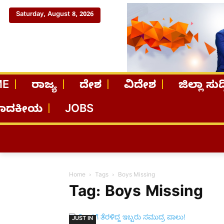
Saturday, August 8, 2026
ME
ರಾಜ್ಯ
ದೇಶ
ವಿದೇಶ
ಜಿಲ್ಲಾ ಸುದ್
ಪಾದಕೀಯ
JOBS
Home
Tags
Boys Missing
Tag: Boys Missing
JUST IN