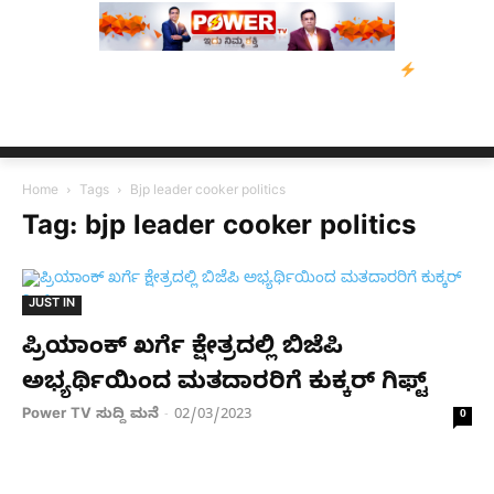
ಡೇವಿಡ್‌ ಡಿಸೋಜಾ ಕೊಲೆ ಕೇಸ್;‌ ಆರೋಪಿ ಕಾಲಿಗೆ ಗುಂಡೇಟು
ಬೆಂಗಳೂರಿನಿಂ
Home
Tags
Bjp leader cooker politics
Tag: bjp leader cooker politics
JUST IN
ಪ್ರಿಯಾಂಕ್ ಖರ್ಗೆ ಕ್ಷೇತ್ರದಲ್ಲಿ ಬಿಜೆಪಿ
ಅಭ್ಯರ್ಥಿಯಿಂದ ಮತದಾರರಿಗೆ ಕುಕ್ಕರ್ ಗಿಫ್ಟ್
Power TV ಸುದ್ದಿ ಮನೆ
02/03/2023
-
0