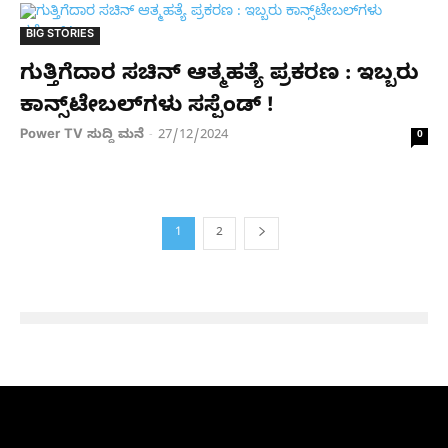
BIG STORIES
ಗುತ್ತಿಗೆದಾರ ಸಚಿನ್​ ಆತ್ಮಹತ್ಯೆ ಪ್ರಕರಣ : ಇಬ್ಬರು
ಕಾನ್ಸ್​ಟೇಬಲ್​​ಗಳು ಸಸ್ಪೆಂಡ್ !​
Power TV ಸುದ್ದಿ ಮನೆ
27/12/2024
-
0
1
2