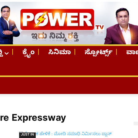
ದಿ
ಕ್ರೈಂ
ಸಿನಿಮಾ
ಸ್ಪೋರ್ಟ್ಸ್
ವಾಣ
ore Expressway
JUST IN